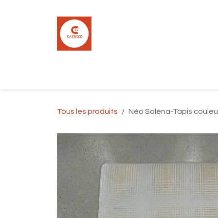
Se rendre au contenu
Accueil
Boutique
Carrelage
Pla
Tous les produits
Néo Soléna-Tapis couleur