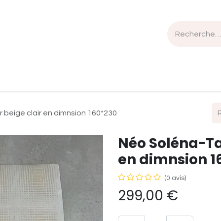
n de travail
Mobilier
Luminaires
Sélection Bois
 beige clair en dimnsion 160*230
Néo Soléna-Ta
en dimnsion 1
(0 avis)
299,00
€