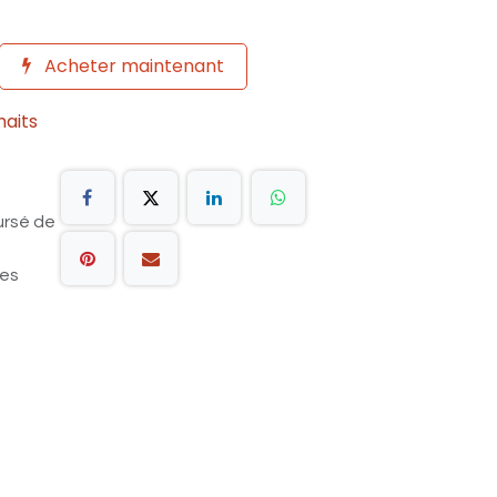
Acheter maintenant
haits
ursé de
les