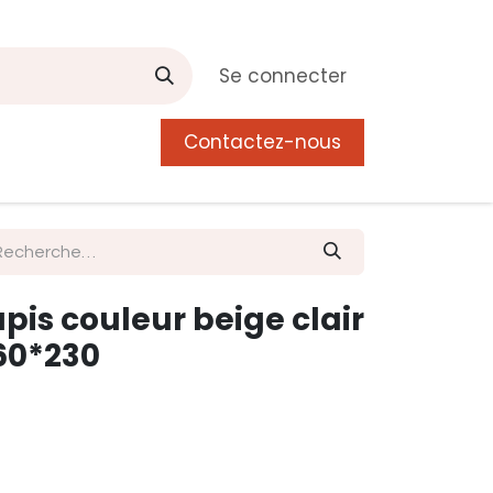
Se connecter
Contactez-nous
0
 de Manguier
Postes
Liste de souhait
pis couleur beige clair
60*230