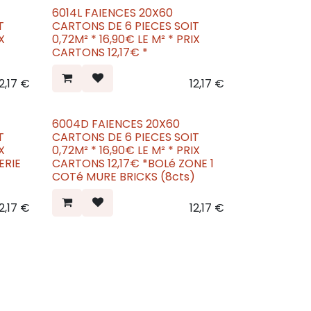
6014L FAIENCES 20X60
Nouveau
T
CARTONS DE 6 PIECES SOIT
0,72M² * 16,90€ LE M² * PRIX
CARTONS 12,17€ *
2,17
€
12,17
€
6004D FAIENCES 20X60
Nouveau
T
CARTONS DE 6 PIECES SOIT
0,72M² * 16,90€ LE M² * PRIX
ERIE
CARTONS 12,17€ *BOLé ZONE 1
COTé MURE BRICKS (8cts)
2,17
€
12,17
€