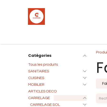
Se rendre au contenu
Accueil
Boutique
Carrelage
Pla
Produ
Catégories
F
Tous les produits
SANITAIRES
CUISINES
Fa
MOBILIER
ARTICLES DECO
CARRELAGE
CARRELAGE SOL