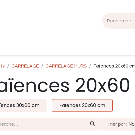
n de travail
Mobilier
Luminaires
Sélection Bois
its
CARRELAGE
CARRELAGE MURS
Faïences 20x60 c
aïences 20x60
ïences 30x60 cm
Faïences 20x60 cm
No
Trier par :