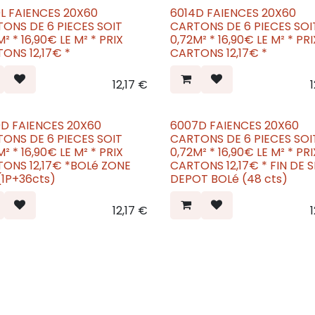
L FAIENCES 20X60
6014D FAIENCES 20X60
eau
Nouveau
ONS DE 6 PIECES SOIT
CARTONS DE 6 PIECES SOI
M² * PRIX
0,72M² * 16,90€ LE M² * PRIX
ONS 12,17€ *
CARTONS 12,17€ *
12,17
€
1
D FAIENCES 20X60
6007D FAIENCES 20X60
eau
Nouveau
ONS DE 6 PIECES SOIT
CARTONS DE 6 PIECES SOI
M² * PRIX
0,72M² * 16,90€ LE M² * PRIX
ONS 12,17€ *BOLé ZONE
CARTONS 12,17€ * FIN DE S
(1P+36cts)
DEPOT BOLé (48 cts)
12,17
€
1