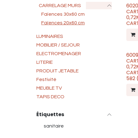
6020
Nouv
CARRELAGE MURS
CART
Faïences 30x60 cm
0,72M² * 16,90€ LE 
CART
Faïences 20x60 cm
LUMINAIRES
MOBILIER / SEJOUR
ELECTROMENAGER
6009
Nouv
CART
LITERIE
0,72M² * 16,90€ LE 
PRODUIT JETABLE
CART
5B2 
Festivité
MEUBLE TV
TAPIS DECO
Étiquettes
sanitaire