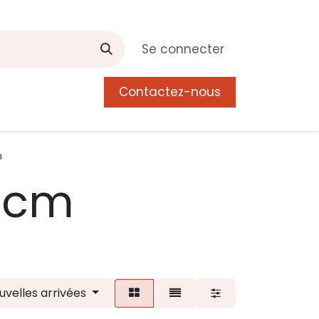
Se connecter
Contactez-nous
0
 de Manguier
Postes
Liste de souhait
m
 cm
uvelles arrivées