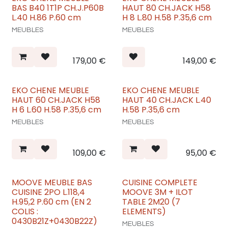
qualité.
BAS B40 1T1P CH.J.P60B
HAUT 80 CH.JACK H58
étagères intérieures. Les
poignées en plastique à la
L.40 H.86 P.60 cm
H 8 L.80 H.58 P.35,6 cm
couleur métallique
moderne ajoutent une
MEUBLES
MEUBLES
touche sophistiquée.
Complétez votre cuisine
avec d'autres meubles
179,00
€
149,00
€
assortis disponibles sur
notre site et réalisez la
cuisine de vos rêves !
EKO CHENE MEUBLE
EKO CHENE MEUBLE
HAUT 60 CH.JACK H58
HAUT 40 CH.JACK L.40
H 6 L.60 H.58 P.35,6 cm
H.58 P.35,6 cm
MEUBLES
MEUBLES
109,00
€
95,00
€
MOOVE MEUBLE BAS
CUISINE COMPLETE
CUISINE 2PO L.118,4
MOOVE 3M + ILOT
H.95,2 P.60 cm (EN 2
TABLE 2M20 (7
COLIS :
ELEMENTS)
0430B21Z+0430B22Z)
MEUBLES