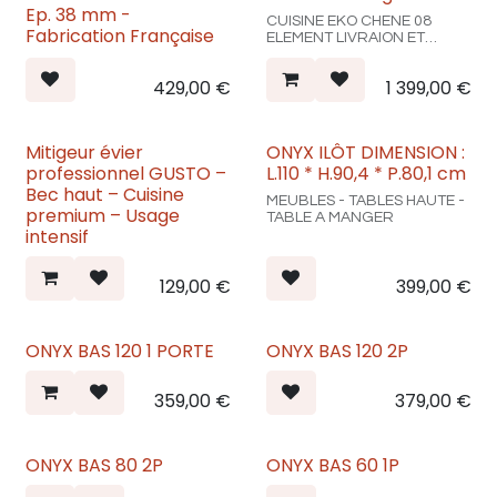
Ep. 38 mm -
CUISINE EKO CHENE 08
Fabrication Française
ELEMENT LIVRAION ET
MONTAGE INCLUS PRIX
1399€ :
429,00
€
1 399,00
€
ref : 244312
ref : 244343
ref : 244309
ref : 244344
Mitigeur évier
ONYX ILÔT DIMENSION :
ref : 244302
professionnel GUSTO –
L.110 * H.90,4 * P.80,1 cm
ref : 244305
ref : 244301
Bec haut – Cuisine
MEUBLES - TABLES HAUTE -
ref : 244303
premium – Usage
TABLE A MANGER
intensif
129,00
€
399,00
€
ONYX BAS 120 1 PORTE
ONYX BAS 120 2P
359,00
€
379,00
€
ONYX BAS 80 2P
ONYX BAS 60 1P