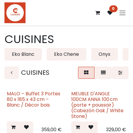
Se rendre au contenu
0
CUISINES
Eko Blanc
Eko Chene
Onyx
CUISINES
MALO – Buffet 3 Portes
MEUBLE D'ANGLE
80 x 185 x 43 cm –
100CM ANNA 100 cm
Blanc / Décor bois
(porte + poussoir)
(Cabezón Oak / White
Stone)
359,00
€
329,00
€