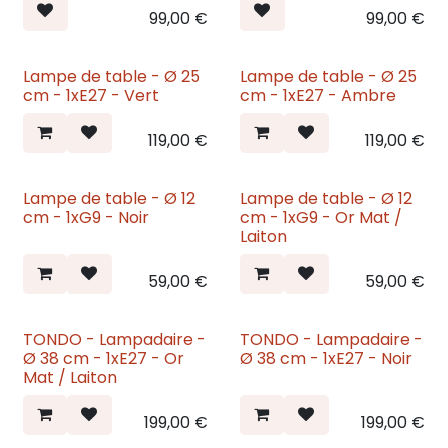
99,00
€
99,00
€
Lampe de table - Ø 25
Lampe de table - Ø 25
Nouveau
Nouveau
cm - 1xE27 - Vert
cm - 1xE27 - Ambre
119,00
€
119,00
€
Lampe de table - Ø 12
Lampe de table - Ø 12
Nouveau
Nouveau
cm - 1xG9 - Noir
cm - 1xG9 - Or Mat /
Laiton
59,00
€
59,00
€
TONDO - Lampadaire -
TONDO - Lampadaire -
Nouveau
Nouveau
Ø 38 cm - 1xE27 - Or
Ø 38 cm - 1xE27 - Noir
Mat / Laiton
199,00
€
199,00
€