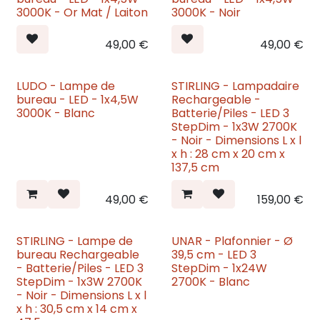
3000K - Or Mat / Laiton
3000K - Noir
49,00
€
49,00
€
LUDO - Lampe de
STIRLING - Lampadaire
Nouveau
Nouveau
bureau - LED - 1x4,5W
Rechargeable -
3000K - Blanc
Batterie/Piles - LED 3
StepDim - 1x3W 2700K
- Noir - Dimensions L x l
x h : 28 cm x 20 cm x
137,5 cm
49,00
€
159,00
€
STIRLING - Lampe de
UNAR - Plafonnier - Ø
Nouveau
Nouveau
bureau Rechargeable
39,5 cm - LED 3
- Batterie/Piles - LED 3
StepDim - 1x24W
StepDim - 1x3W 2700K
2700K - Blanc
- Noir - Dimensions L x l
x h : 30,5 cm x 14 cm x