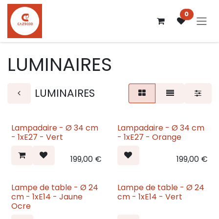
Se rendre au contenu
0
LUMINAIRES
LUMINAIRES
Lampadaire - Ø 34 cm
Lampadaire - Ø 34 cm
Nouveau
Nouveau
- 1xE27 - Vert
- 1xE27 - Orange
199,00
€
199,00
€
Lampe de table - Ø 24
Lampe de table - Ø 24
Nouveau
Nouveau
cm - 1xE14 - Jaune
cm - 1xE14 - Vert
Ocre