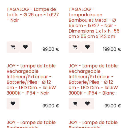
TAGALOG - Lampe de
TAGALOG -
Nouveau
Nouveau
table - Ø 26 cm - 1xE27
Lampadaire en
- Noir
Bambou et Metal - Ø
55 cm - 1xE27 - Noir -
Dimensions L x l x h : 55
cm x 55 cm x 142 cm
99,00
€
199,00
€
JOY - Lampe de table
JOY - Lampe de table
Nouveau
Nouveau
Rechargeable
Rechargeable
Intérieur/Extérieur -
Intérieur/Extérieur -
Batterie/Piles - Ø 12
Batterie/Piles - Ø 12
cm - LED Dim. - 1x1,5W
cm - LED Dim. - 1x1,5W
3000K - IP54 - Noir
3000K - IP54 - Blanc
99,00
€
99,00
€
JOY - Lampe de table
JOY - Lampe de table
Rechargeable
Rechargeable