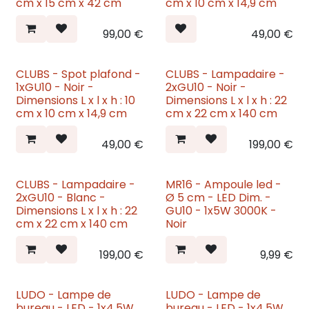
cm x 15 cm x 42 cm
cm x 10 cm x 14,9 cm
99,00
€
49,00
€
CLUBS - Spot plafond -
CLUBS - Lampadaire -
Nouveau
Nouveau
1xGU10 - Noir -
2xGU10 - Noir -
Dimensions L x l x h : 10
Dimensions L x l x h : 22
cm x 10 cm x 14,9 cm
cm x 22 cm x 140 cm
49,00
€
199,00
€
CLUBS - Lampadaire -
MR16 - Ampoule led -
Nouveau
Nouveau
2xGU10 - Blanc -
Ø 5 cm - LED Dim. -
Dimensions L x l x h : 22
GU10 - 1x5W 3000K -
cm x 22 cm x 140 cm
Noir
199,00
€
9,99
€
LUDO - Lampe de
LUDO - Lampe de
Nouveau
Nouveau
bureau - LED - 1x4,5W
bureau - LED - 1x4,5W