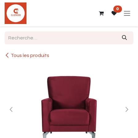
Se rendre au contenu
0
Tous les produits