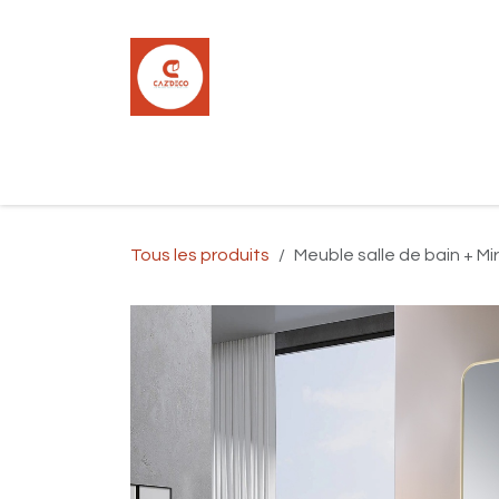
Se rendre au contenu
Accueil
Boutique
Carrelage
Pla
Tous les produits
Meuble salle de bain + Mir