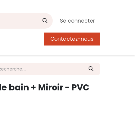
Se connecter
Contactez-nous
0
 de Manguier
Postes
Liste de souhait
e bain + Miroir - PVC