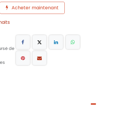
Acheter maintenant
haits
ursé de
les