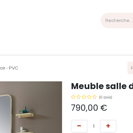
n de travail
Mobilier
Luminaires
Sélection Bois
oir - PVC
Meuble salle d
(0 avis)
790,00
€