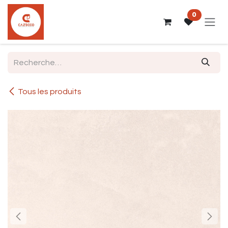
Se rendre au contenu
0
Tous les produits