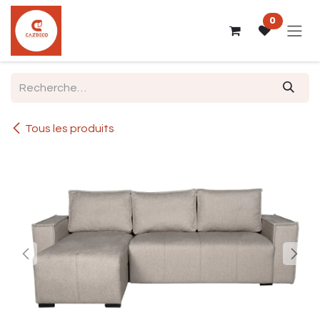
Se rendre au contenu
0
Tous les produits