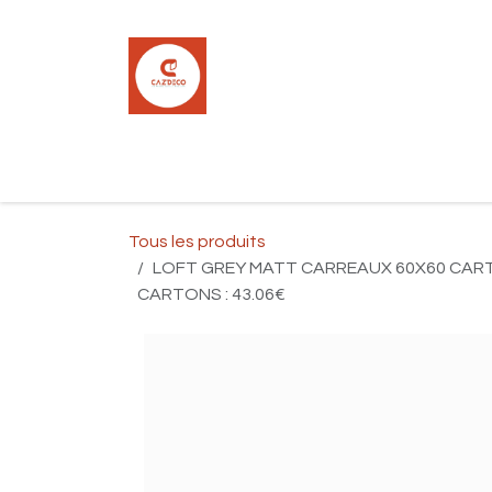
Se rendre au contenu
Accueil
Boutique
Carrelage
Pla
Tous les produits
LOFT GREY MATT CARREAUX 60X60 CARTONS
CARTONS : 43.06€