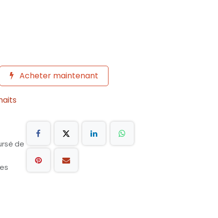
Acheter maintenant
haits
ursé de
les