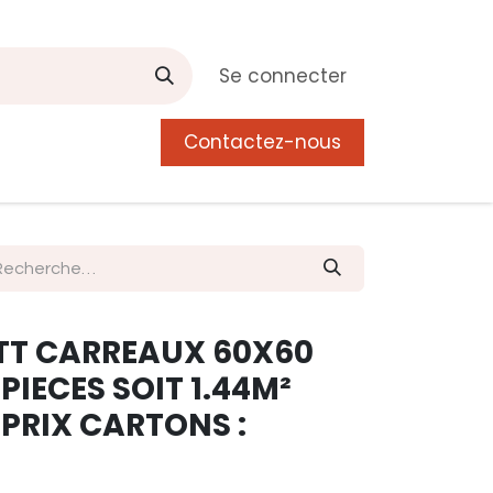
Se connecter
Contactez-nous
0
 de Manguier
Postes
Liste de souhait
TT CARREAUX 60X60
PIECES SOIT 1.44M²
) PRIX CARTONS :