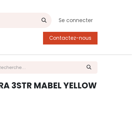
Se connecter
Contactez-nous
0
 de Manguier
Postes
Liste de souhait
MRA 3STR MABEL YELLOW