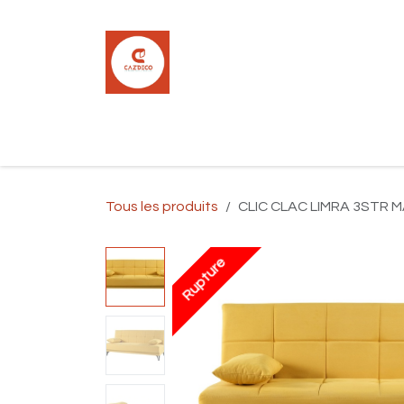
Se rendre au contenu
Accueil
Boutique
Carrelage
Pla
Tous les produits
CLIC CLAC LIMRA 3STR 
Rupture