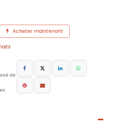
Acheter maintenant
haits
ursé de
les