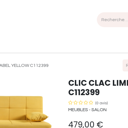
n de travail
Mobilier
Luminaires
Sélection Bois
MABEL YELLOW C112399
CLIC CLAC LI
C112399
(0 avis)
MEUBLES - SALON
479,00
€