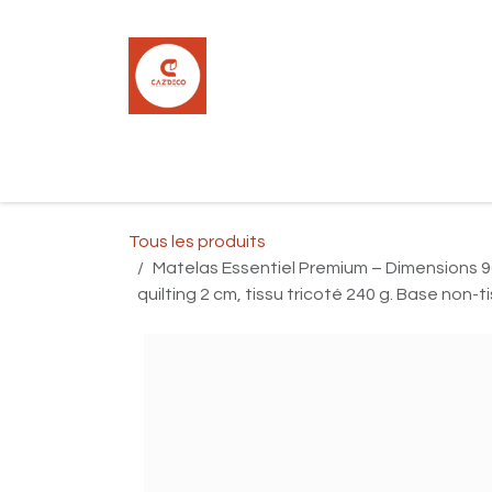
Se rendre au contenu
Accueil
Boutique
Carrelage
Pla
Tous les produits
Matelas Essentiel Premium – Dimensions 9
quilting 2 cm, tissu tricoté 240 g. Base non-t