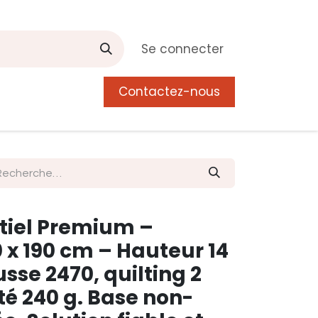
Se connecter
Contactez-nous
0
 de Manguier
Postes
Liste de souhait
tiel Premium –
 x 190 cm – Hauteur 14
se 2470, quilting 2
oté 240 g. Base non-