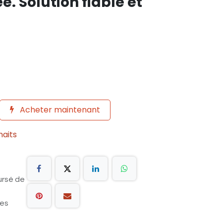
e. Solution fiable et
Acheter maintenant
haits
ursé de
les