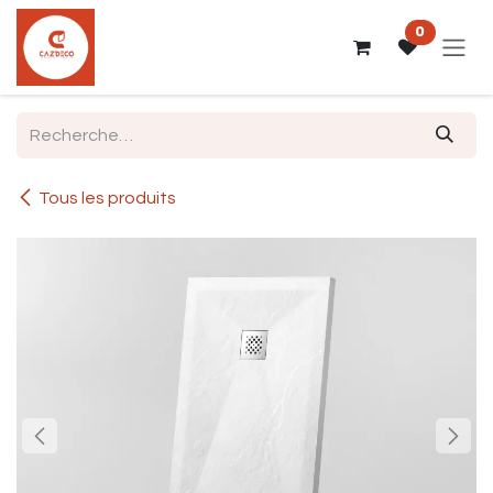
Se rendre au contenu
0
Tous les produits