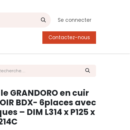
Se connecter
Contactez-nous
0
 de Manguier
Postes
Liste de souhait
le GRANDORO en cuir
OIR BDX- 6places avec
ques – DIM L314 x P125 x
214C