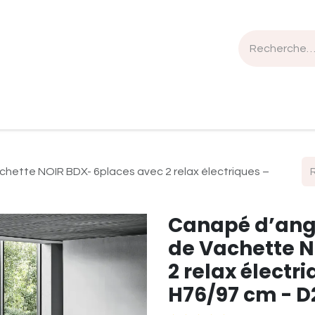
n de travail
Mobilier
Luminaires
Sélection Bois
ette NOIR BDX- 6places avec 2 relax électriques –
Canapé d’ang
de Vachette N
2 relax électri
H76/97 cm - D