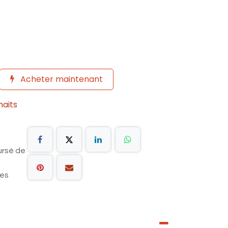
Acheter maintenant
haits
ursé de
les