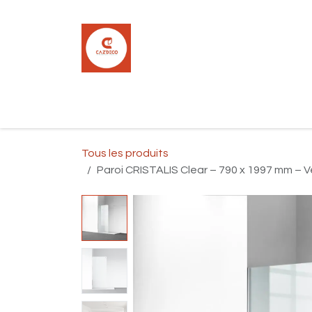
Se rendre au contenu
Accueil
Boutique
Carrelage
Pla
Tous les produits
Paroi CRISTALIS Clear – 790 x 1997 mm – V