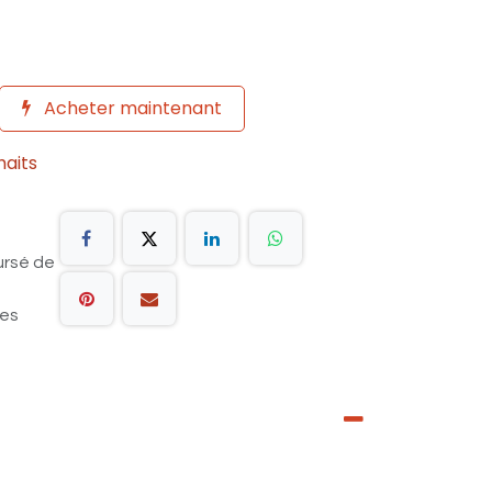
Acheter maintenant
haits
ursé de
les