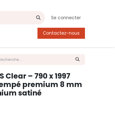
Se connecter
Contactez-nous
0
 de Manguier
Postes
Liste de souhait
S Clear – 790 x 1997
trempé premium 8 mm
nium satiné