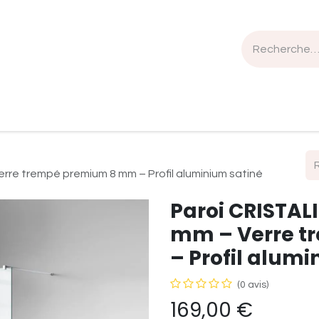
n de travail
Mobilier
Luminaires
Sélection Bois
erre trempé premium 8 mm – Profil aluminium satiné
Paroi CRISTALI
mm – Verre 
– Profil alumi
(0 avis)
169,00
€