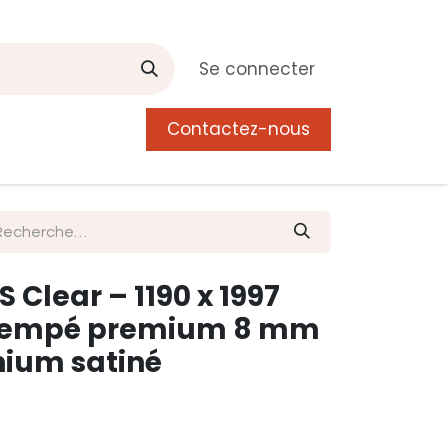
Se connecter
Contactez-nous
0
 de Manguier
Postes
Liste de souhait
S Clear – 1190 x 1997
trempé premium 8 mm
nium satiné