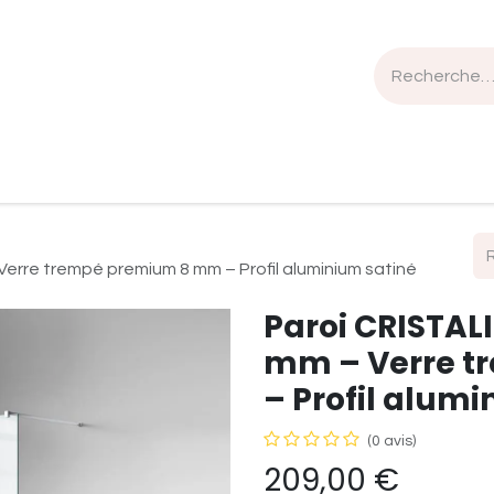
n de travail
Mobilier
Luminaires
Sélection Bois
Verre trempé premium 8 mm – Profil aluminium satiné
Paroi CRISTALI
mm – Verre 
– Profil alumi
(0 avis)
209,00
€