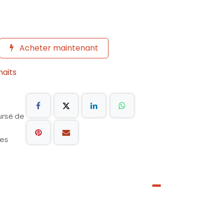
Acheter maintenant
haits
ursé de
les