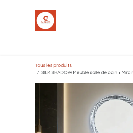
Se rendre au contenu
Accueil
Boutique
Carrelage
Pla
Tous les produits
SILK SHADOW Meuble salle de bain + Miroir