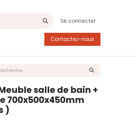
Se connecter
Contactez-nous
0
 de Manguier
Postes
Liste de souhait
euble salle de bain +
que 700x500x450mm
s )