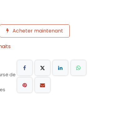
Acheter maintenant
haits
ursé de
les