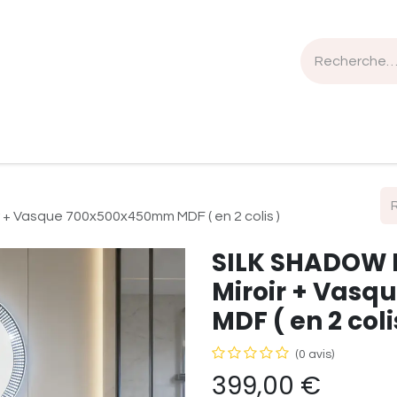
n de travail
Mobilier
Luminaires
Sélection Bois
 + Vasque 700x500x450mm MDF ( en 2 colis )
SILK SHADOW M
Miroir + Vas
MDF ( en 2 coli
(0 avis)
399,00
€