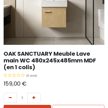
OAK SANCTUARY Meuble Lave
main WC 480x245x485mm MDF
(en 1 colis)
(0 avis)
159,00
€