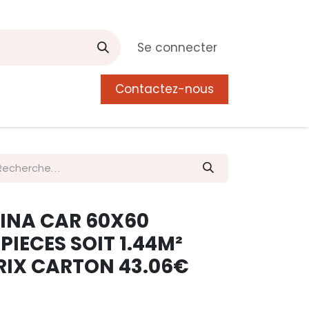
Se connecter
Contactez-nous
0
 de Manguier
Postes
Liste de souhait
INA CAR 60X60
PIECES SOIT 1.44M²
PRIX CARTON 43.06€