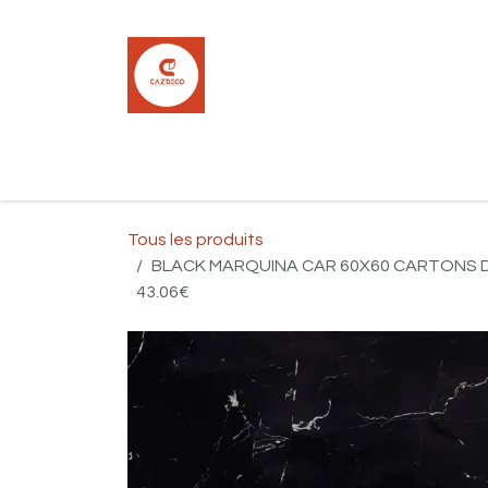
Se rendre au contenu
Accueil
Boutique
Carrelage
Pla
Tous les produits
BLACK MARQUINA CAR 60X60 CARTONS DE 
43.06€