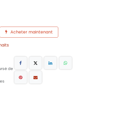
Acheter maintenant
haits
ursé de
les