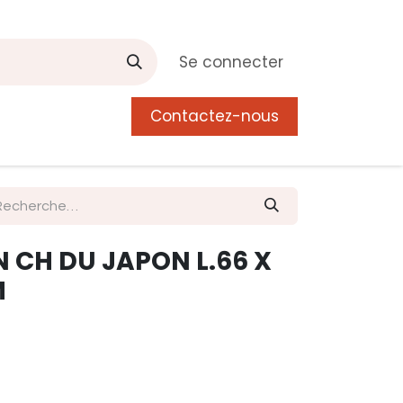
Se connecter
Contactez-nous
0
 de Manguier
Postes
Liste de souhait
 CH DU JAPON L.66 X
M