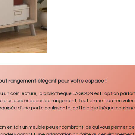
out rangement élégant pour votre espace !
u un coin lecture, la bibliothèque LAGOON est l'option parfait
re plusieurs espaces de rangement, tout en mettant en valeur
 équipée d'une porte coulissante, cette bibliothèque combine
3 cm en fait un meuble peu encombrant, ce qui vous permet de
e profondeur garantit une adaptation parfaite aux environneme