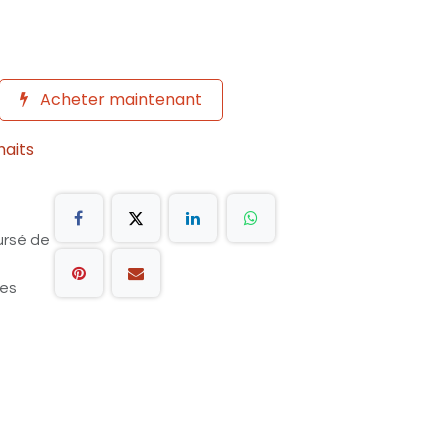
Acheter maintenant
haits
ursé de
les