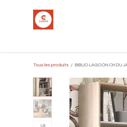
Se rendre au contenu
Accueil
Boutique
Carrelage
Pla
Tous les produits
BIBLIO LAGOON CH DU JA