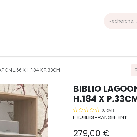
n de travail
Mobilier
Luminaires
Sélection Bois
PON L.66 X H.184 X P.33CM
BIBLIO LAGOON
H.184 X P.33C
(0 avis)
MEUBLES - RANGEMENT
279,00
€