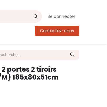
Se connecter
Contactez-nous
0
 de Manguier
Postes
Liste de souhait
2 portes 2 tiroirs
/M) 185x80x51cm