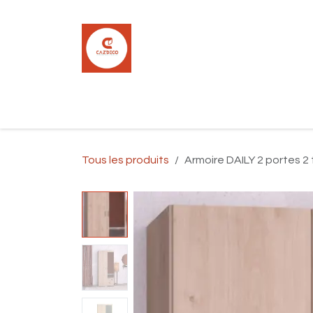
Se rendre au contenu
Accueil
Boutique
Carrelage
Pla
Tous les produits
Armoire DAILY 2 portes 2