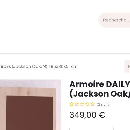
n de travail
Mobilier
Luminaires
Sélection Bois
 tiroirs (Jackson Oak/M) 185x80x51cm
Armoire DAILY 
(Jackson Oak
(0 avis)
349,00
€