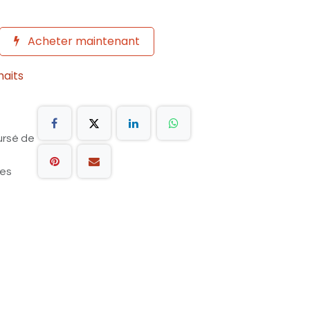
Acheter maintenant
haits
ursé de
les