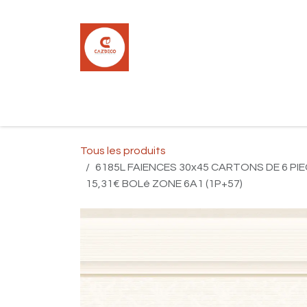
Se rendre au contenu
Accueil
Boutique
Carrelage
Pla
Tous les produits
6185L FAIENCES 30x45 CARTONS DE 6 PIE
15,31€ BOLé ZONE 6A1 (1P+57)