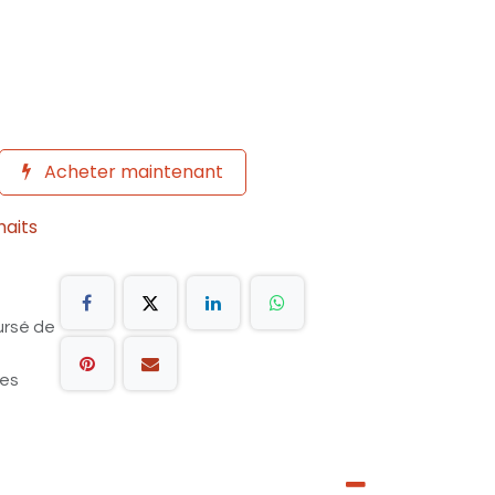
Acheter maintenant
haits
ursé de
les