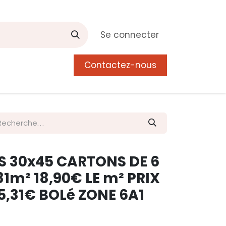
Se connecter
Contactez-nous
0
 de Manguier
Postes
Liste de souhait
S 30x45 CARTONS DE 6
81m² 18,90€ LE m² PRIX
,31€ BOLé ZONE 6A1