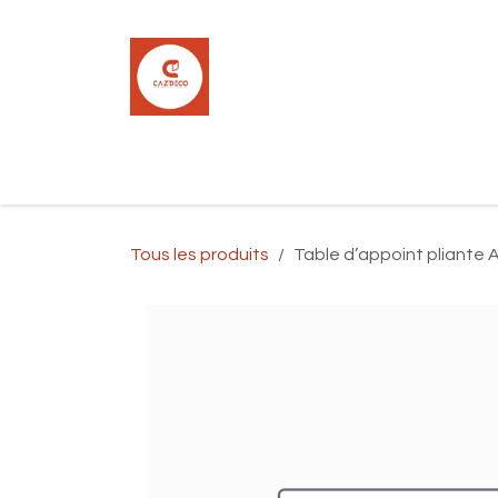
Se rendre au contenu
Accueil
Boutique
Carrelage
Pla
Tous les produits
Table d’appoint pliante 