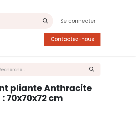
Se connecter
Contactez-nous
0
 de Manguier
Postes
Liste de souhait
nt pliante Anthracite
 : 70x70x72 cm