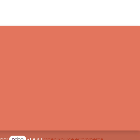
 par
- Le #1
Open Source eCommerce