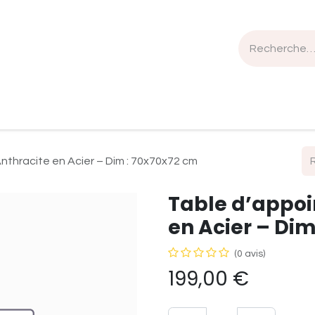
n de travail
Mobilier
Luminaires
Sélection Bois
Anthracite en Acier – Dim : 70x70x72 cm
Table d’appoi
en Acier – Dim
(0 avis)
199,00
€