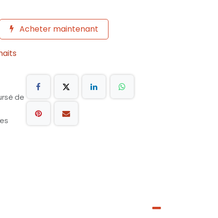
Acheter maintenant
haits
ursé de
les