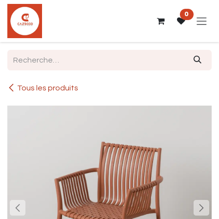
Se rendre au contenu
0
Tous les produits