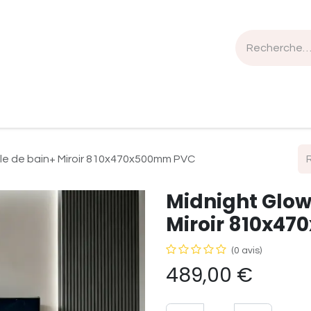
n de travail
Mobilier
Luminaires
Sélection Bois
lle de bain+ Miroir 810x470x500mm PVC
Midnight Glow
Miroir 810x4
(0 avis)
489,00
€