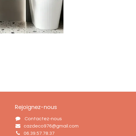
Rejoignez-nous
Contactez-nous
cazdeco976@gmail.com
06.39.57.78.37