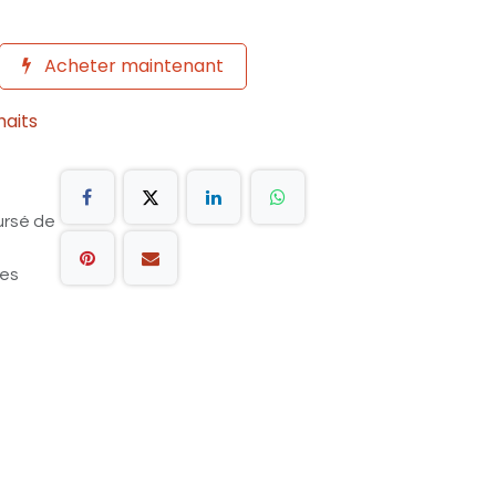
Acheter maintenant
haits
ursé de
les