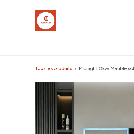
Se rendre au contenu
Accueil
Boutique
Carrelage
Pla
Tous les produits
Midnight Glow Meuble sa