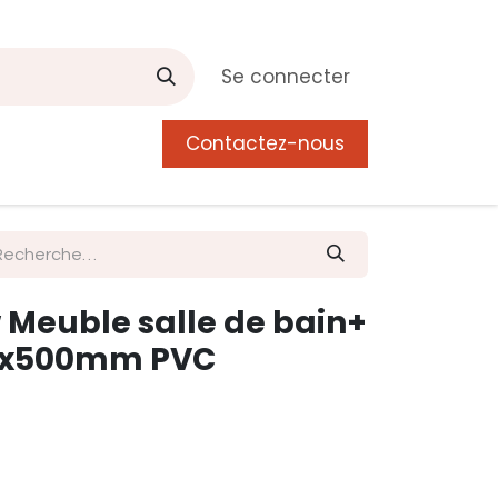
Se connecter
Contactez-nous
0
 de Manguier
Postes
Liste de souhait
 Meuble salle de bain+
70x500mm PVC