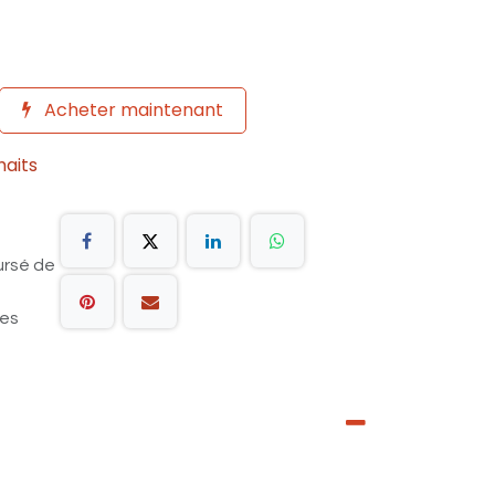
Acheter maintenant
haits
ursé de
les