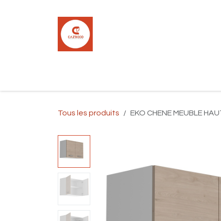
Se rendre au contenu
Accueil
Boutique
Carrelage
Pla
Tous les produits
EKO CHENE MEUBLE HAUT 8