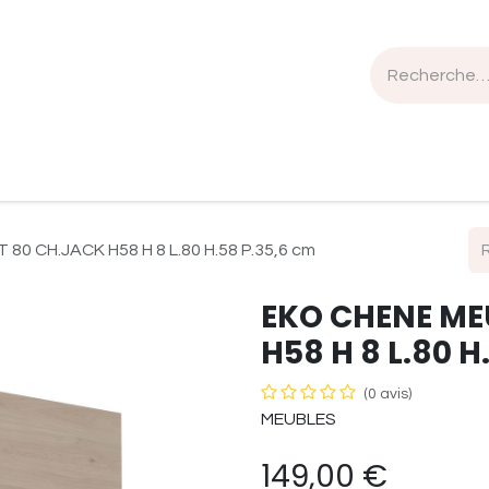
n de travail
Mobilier
Luminaires
Sélection Bois
0 CH.JACK H58 H 8 L.80 H.58 P.35,6 cm
EKO CHENE ME
H58 H 8 L.80 H
(0 avis)
MEUBLES
149,00
€