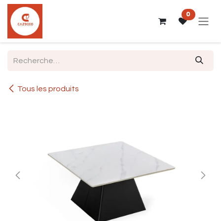
Se rendre au contenu
0
Tous les produits