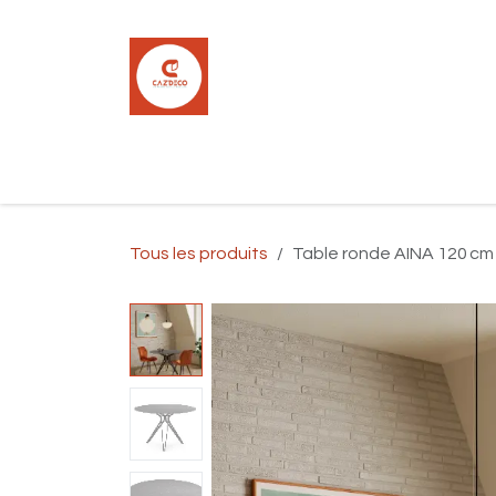
Se rendre au contenu
Accueil
Boutique
Carrelage
Pla
Tous les produits
Table ronde AINA 120 cm gr