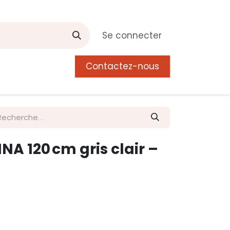
Se connecter
Contactez-nous
0
 de Manguier
Postes
Liste de souhait
NA 120 cm gris clair –