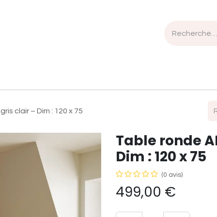
n de travail
Mobilier
Luminaires
Sélection Bois
is clair – Dim : 120 x 75
Table ronde AI
Dim : 120 x 75
(0 avis)
499,00
€