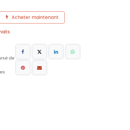
Acheter maintenant
haits
ursé de
les