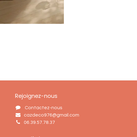
Rejoignez-nous
Contactez-nous
cazdeco976@gmail.com
06.39.57.78.37