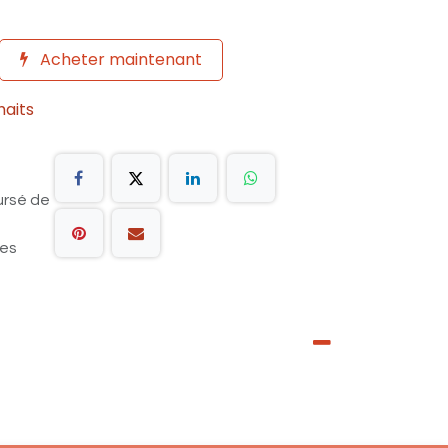
Acheter maintenant
haits
ursé de
les