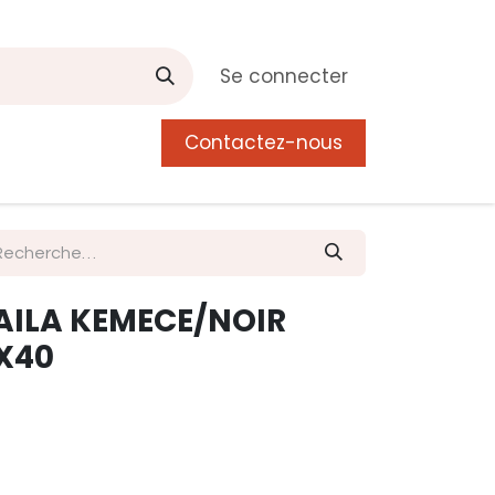
Se connecter
Contactez-nous
0
 de Manguier
Postes
Liste de souhait
LAILA KEMECE/NOIR
X40