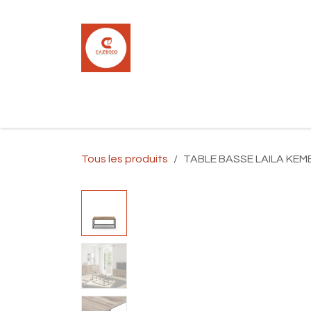
Se rendre au contenu
Accueil
Boutique
Carrelage
Pla
Tous les produits
TABLE BASSE LAILA KEM