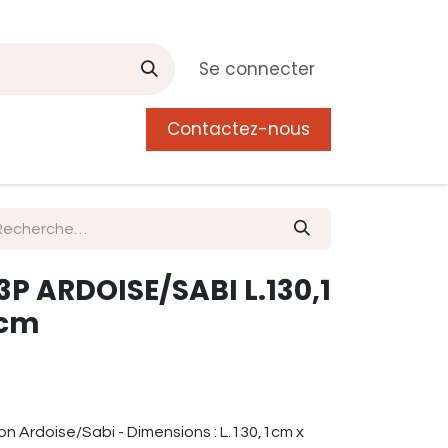
Se connecter
Contactez-nous
0
 de Manguier
Postes
Liste de souhait
3P ARDOISE/SABI L.130,1
 cm
ion Ardoise/Sabi - Dimensions : L.130,1cm x