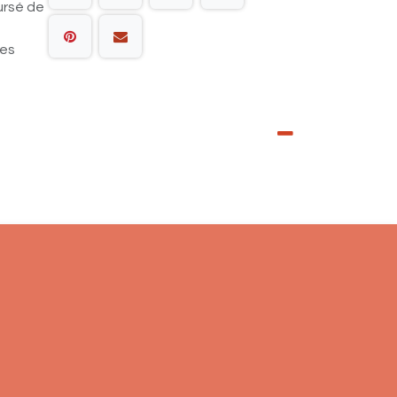
ursé de
les