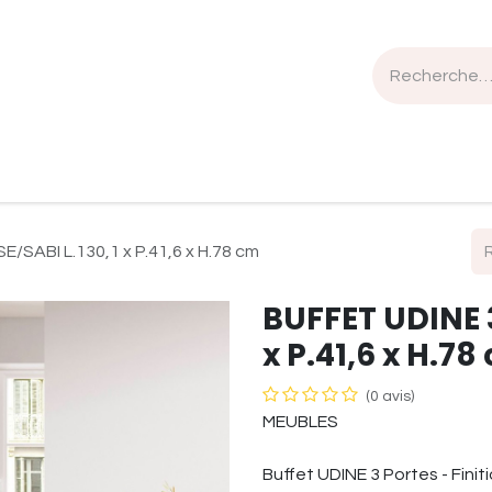
n de travail
Mobilier
Luminaires
Sélection Bois
SABI L.130,1 x P.41,6 x H.78 cm
BUFFET UDINE 
x P.41,6 x H.78
(0 avis)
MEUBLES
Buffet UDINE 3 Portes - Finit