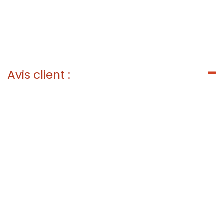
Avis client :
Liens utiles
Accueil
À propos
Livraison
Mentions Légales
Politique de confidentialité