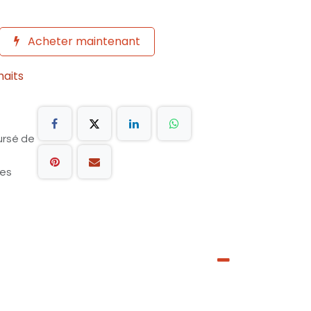
Acheter maintenant
haits
ursé de
les