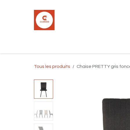
Se rendre au contenu
Accueil
Boutique
Carrelage
Pla
Tous les produits
Chaise PRETTY gris foncé 