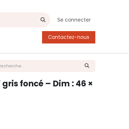
Se connecter
Contactez-nous
0
 de Manguier
Postes
Liste de souhait
gris foncé – Dim : 46 ×