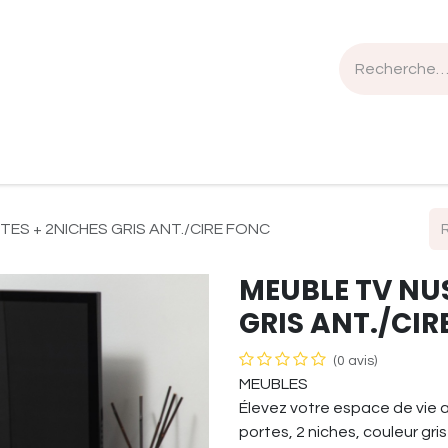
n de travail
Mobilier
Luminaires
Sélection Bois
ES + 2NICHES GRIS ANT./CIRE FONC
MEUBLE TV NU
GRIS ANT./CIR
(0 avis)
MEUBLES
Élevez votre espace de vie a
portes, 2 niches, couleur gris