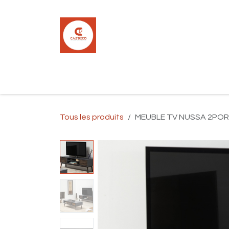
Se rendre au contenu
Accueil
Boutique
Carrelage
Pla
Tous les produits
MEUBLE TV NUSSA 2PORT