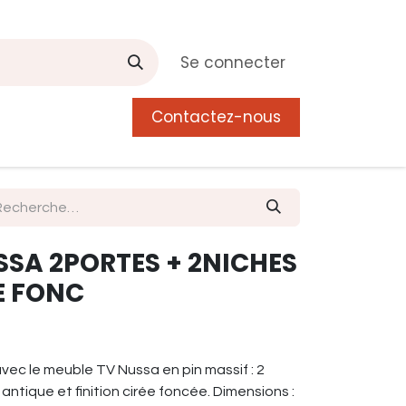
Se connecter
Contactez-nous
0
 de Manguier
Postes
Liste de souhait
SSA 2PORTES + 2NICHES
E FONC
vec le meuble TV Nussa en pin massif : 2
 antique et finition cirée foncée. Dimensions :