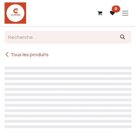
Se rendre au contenu
0
Tous les produits