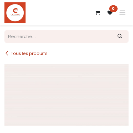
Se rendre au contenu
0
Tous les produits