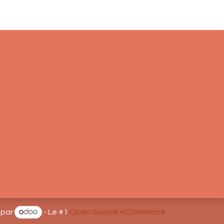
 par
- Le #1
Open Source eCommerce