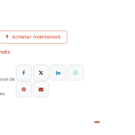
Acheter maintenant
haits
ursé de
les