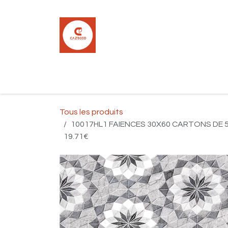
Se rendre au contenu
Accueil
Boutique
Carrelage
Pla
Tous les produits
10017HL1 FAIENCES 30X60 CARTONS DE 5P
19.71€