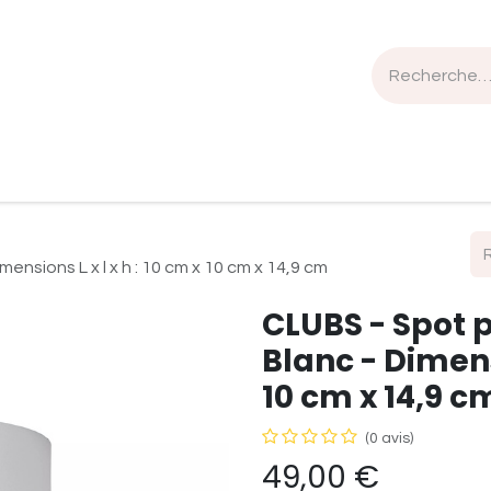
n de travail
Mobilier
Luminaires
Sélection Bois
ensions L x l x h : 10 cm x 10 cm x 14,9 cm
CLUBS - Spot p
Blanc - Dimensi
10 cm x 14,9 c
(0 avis)
49,00
€