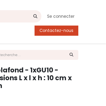
Se connecter
Contactez-nous
0
 de Manguier
Postes
Liste de souhait
lafond - 1xGU10 -
ons L x l x h : 10 cm x
m