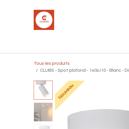
Se rendre au contenu
Accueil
Boutique
Carrelage
Pla
Tous les produits
CLUBS - Spot plafond - 1xGU10 - Blanc - Dim
Nouveau