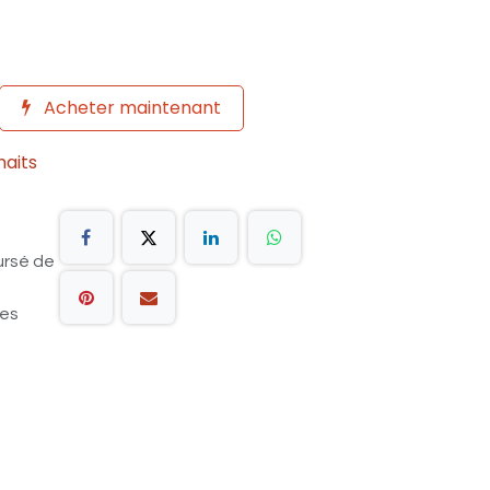
Acheter maintenant
haits
ursé de
les