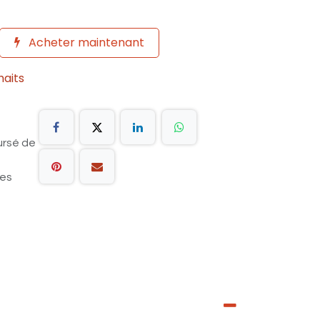
Acheter maintenant
haits
ursé de
les