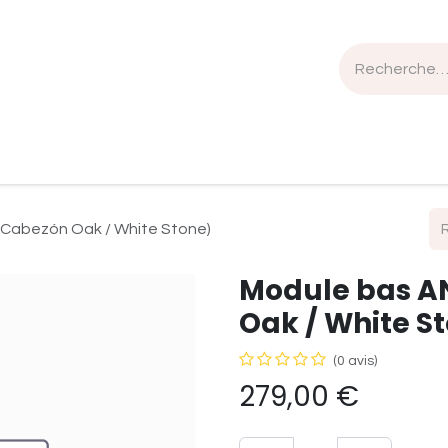
n de travail
Mobilier
Luminaires
Sélection Bois
(Cabezón Oak / White Stone)
Module bas A
Oak / White S
(0 avis)
279,00
€