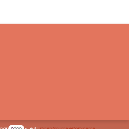
 par
- Le #1
Open Source eCommerce