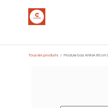
Se rendre au contenu
Accueil
Boutique
Carrelage
Pla
Tous les produits
Module bas ANNA 80 cm 