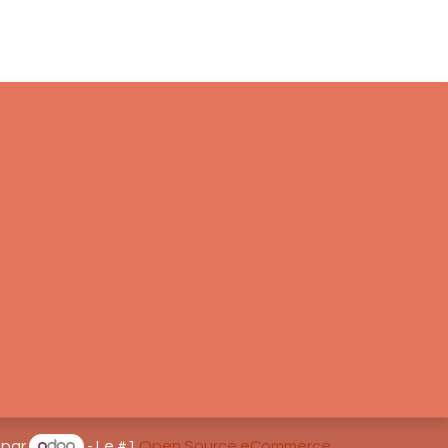
 par
- Le #1
Open Source eCommerce