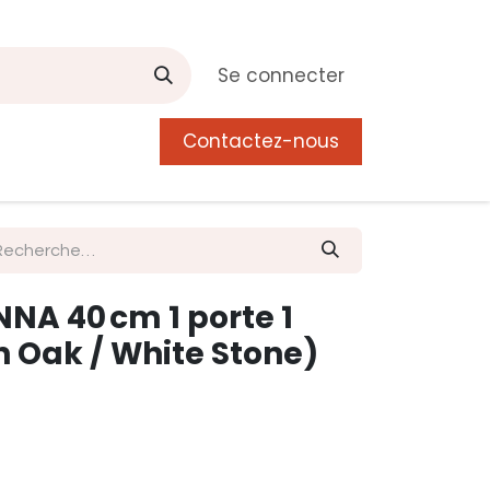
Se connecter
Contactez-nous
0
 de Manguier
Postes
Liste de souhait
NA 40 cm 1 porte 1
n Oak / White Stone)