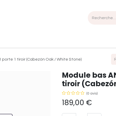
n de travail
Mobilier
Luminaires
Sélection Bois
porte 1 tiroir (Cabezón Oak / White Stone)
Module bas AN
tiroir (Cabezó
(0 avis)
189,00
€