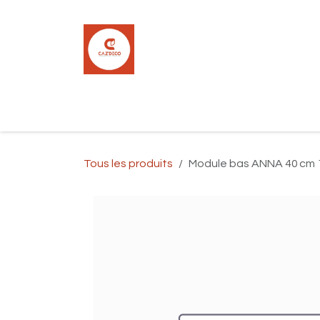
Se rendre au contenu
Accueil
Boutique
Carrelage
Pla
Tous les produits
Module bas ANNA 40 cm 1 