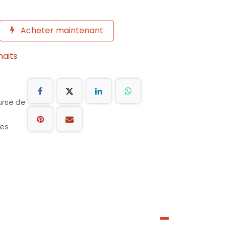
Acheter maintenant
haits
ursé de
les