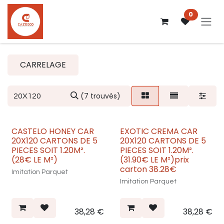
Se rendre au contenu
0
CARRELAGE
(7 trouvés)
CASTELO HONEY CAR
EXOTIC CREMA CAR
Nouveau
Nouveau
20X120 CARTONS DE 5
20X120 CARTONS DE 5
PIECES SOIT 1.20M².
PIECES SOIT 1.20M².
(28€ LE M²)
(31.90€ LE M²)prix
carton 38.28€
Imitation Parquet
Imitation Parquet
38,28
€
38,28
€